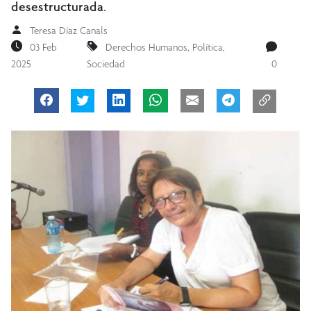
desestructurada.
Teresa Díaz Canals
03 Feb
Derechos Humanos
,
Política
,
2025
Sociedad
0