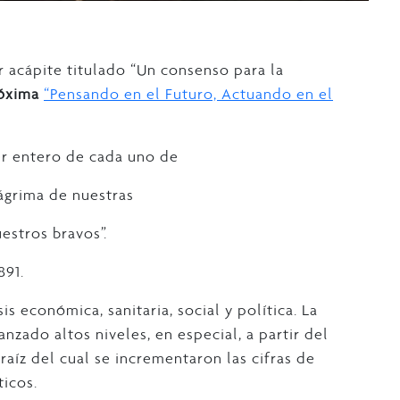
 acápite titulado “Un consenso para la
óxima
“Pensando en el Futuro, Actuando en el
ter entero de cada uno de
 lágrima de nuestras
estros bravos”.
891.
s económica, sanitaria, social y política. La
nzado altos niveles, en especial, a partir del
a raíz del cual se incrementaron las cifras de
icos.