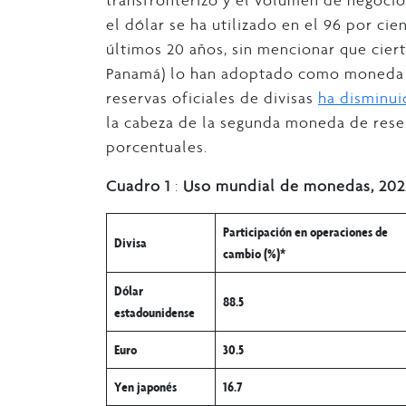
transfronterizo y el volumen de negocio
el dólar se ha utilizado en el 96 por ci
últimos 20 años, sin mencionar que ciert
Panamá) lo han adoptado como moneda de
reservas oficiales de divisas
ha disminu
la cabeza de la segunda moneda de reser
porcentuales.
Cuadro 1
:
Uso mundial de monedas, 2022
Participación en operaciones de
Divisa
cambio (%)*
Dólar
88.5
estadounidense
Euro
30.5
Yen japonés
16.7