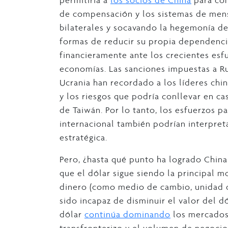
permitiría a
los socios de China
para com
de compensación y los sistemas de mensa
bilaterales y socavando la hegemonía de
formas de reducir su propia dependencia
financieramente ante los crecientes esf
economías. Las sanciones impuestas a Ru
Ucrania han recordado a los líderes chi
y los riesgos que podría conllevar en ca
de Taiwán. Por lo tanto, los esfuerzos
internacional también podrían interpre
estratégica.
Pero, ¿hasta qué punto ha logrado Chin
que el dólar sigue siendo la principal m
dinero (como medio de cambio, unidad d
sido incapaz de disminuir el valor del d
dólar
continúa dominando
los mercados 