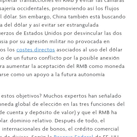
pletar transacciones en RMB y evitar las cámaras
jería occidentales, promoviendo así los flujos
l dólar. Sin embargo, China también está buscando
 del dólar y así evitar ser estrangulada
uerzos de Estados Unidos por desvincular las dos
sia por su agresión militar no provocada en
nos los
costes directos
asociados al uso del dólar
so de un futuro conflicto por la posible anexión
 para aumentar la aceptación del RMB como moneda
tarse como un apoyo a la futura autonomía
a estos objetivos? Muchos expertos han señalado
oneda global de elección en las tres funciones del
e cuenta y depósito de valor) y que el RMB ha
ólar. dominio relativo. Después de todo, el
internacionales de bonos, el crédito comercial