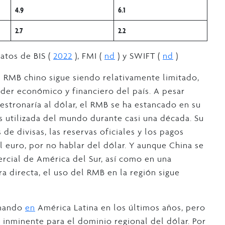
4.9
6.1
2.7
2.2
atos de BIS (
2022
), FMI (
nd
) y SWIFT (
nd
)
el RMB chino sigue siendo relativamente limitado,
der económico y financiero del país. A pesar
stronaría al dólar, el RMB se ha estancado en su
 utilizada del mundo durante casi una década. Su
de divisas, las reservas oficiales y los pagos
 euro, por no hablar del dólar. Y aunque China se
ercial de América del Sur, así como en una
a directa, el uso del RMB en la región sigue
onando
en
América Latina en los últimos años, pero
 inminente para el dominio regional del dólar. Por