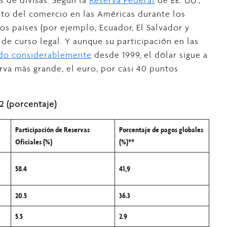
s de divisas. Según la
Reserva Federal
de EE. UU.,
ento del comercio en las Américas durante los
os países (por ejemplo, Ecuador, El Salvador y
 curso legal. Y aunque su participación en las
ido considerablemente
desde 1999, el dólar sigue a
va más grande, el euro, por casi 40 puntos
 (porcentaje)
Participación de Reservas
Porcentaje de pagos globales
Oficiales (%)
(%)**
58.4
41,9
20.5
36.3
5.5
2.9