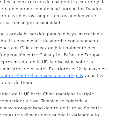
ales la construcción de una política exterior y de
 reto de enorme complejidad porque los Estados
ropias en estos campos, en los pueden vetar
nes se toman por unanimidad.
ncia previa ha servido para que haya un creciente
obre la conveniencia de abordar conjuntamente
iones con China en vez de bilateralmente o en
ooperación entre China y los Países de Europa
representante de la UE, la discusión sobre la
s ministros de Asuntos Exteriores el 12 de mayo en
 sobre cómo relacionarse con este país
y que las
iz que de fondo.
olítica de la UE hacia China mantiene la triple
 competidor y rival. También se coincide al
ene más protagonismo dentro de la relación entre
re estas tres dimensiones puede ir variando a lo