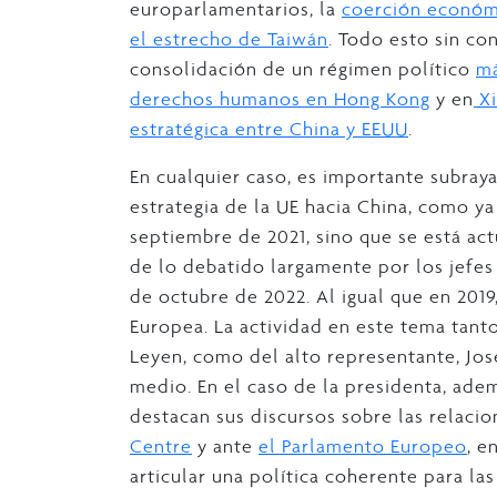
europarlamentarios, la
coerción económi
el estrecho de Taiwán
. Todo esto sin co
consolidación de un régimen político
má
derechos humanos en Hong Kong
y en
Xi
estratégica entre China y EEUU
.
En cualquier caso, es importante subray
estrategia de la UE hacia China, como y
septiembre de 2021, sino que se está act
de lo debatido largamente por los jefe
de octubre de 2022. Al igual que en 2019
Europea. La actividad en este tema tant
Leyen, como del alto representante, Jose
medio. En el caso de la presidenta, ade
destacan sus discursos sobre las relacio
Centre
y ante
el Parlamento Europeo
, e
articular una política coherente para la