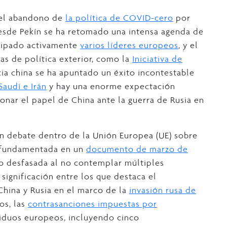
s el abandono de
la política de COVID-cero
por
Desde Pekín se ha retomado una intensa agenda de
ticipado activamente
varios líderes europeos
, y el
as de política exterior, como la
Iniciativa de
ia china se ha apuntado un éxito incontestable
Saudí e Irán
y hay una enorme expectación
nar el papel de China ante la guerra de Rusia en
n debate dentro de la Unión Europea (UE) sobre
a, fundamentada en un
documento de marzo de
do desfasada al no contemplar múltiples
ignificación entre los que destaca el
China y Rusia en el marco de la
invasión rusa de
os, las
contrasanciones impuestas por
viduos europeos, incluyendo cinco