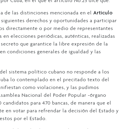
por Cuba, en el que el articulo No.25 dice que:
na de las distinciones mencionada en el
Articulo
s siguientes derechos y oportunidades a participar
icos directamente o por medio de representantes
s en elecciones periódicas, auténticas, realizadas
 secreto que garantice la libre expresión de la
 en condiciones generales de igualdad y las
 del sistema político cubano no responde a los
Cuba lo contemplado en el precitado texto del
anifiestan como violaciones, y las pudimos
 Asamblea Nacional del Poder Popular -órgano
0 candidatos para 470 bancas, de manera que el
rte en votar para refrendar la decisión del Estado y
estos por el Estado.