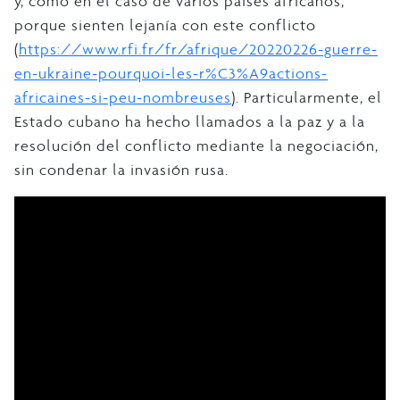
y, como en el caso de varios países africanos,
porque sienten lejanía con este conflicto
(
https://www.rfi.fr/fr/afrique/20220226-guerre-
en-ukraine-pourquoi-les-r%C3%A9actions-
africaines-si-peu-nombreuses
). Particularmente, el
Estado cubano ha hecho llamados a la paz y a la
resolución del conflicto mediante la negociación,
sin condenar la invasión rusa.