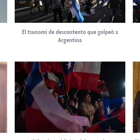
El tsunami de descontento que golpeó a
Argentina