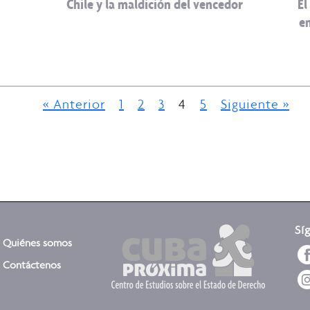
Chile y la maldición del vencedor
El
en
« Anterior
1
2
3
4
5
Siguiente »
Sí
Quiénes somos
Contáctenos