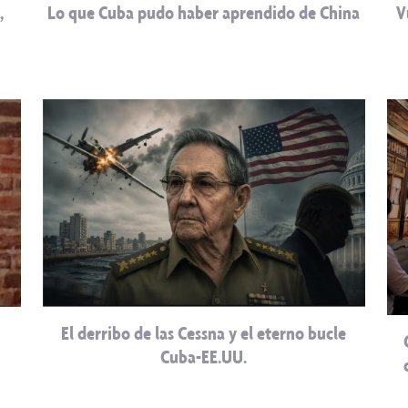
,
Lo que Cuba pudo haber aprendido de China
V
El derribo de las Cessna y el eterno bucle
Cuba-EE.UU.