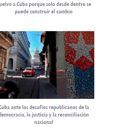
uelvo a Cuba porque solo desde dentro se
puede construir el cambio
Cuba ante los desafíos republicanos de la
democracia, la justicia y la reconciliación
nacional