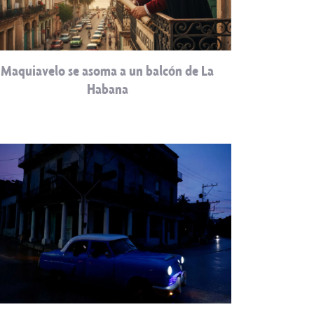
Maquiavelo se asoma a un balcón de La
Habana