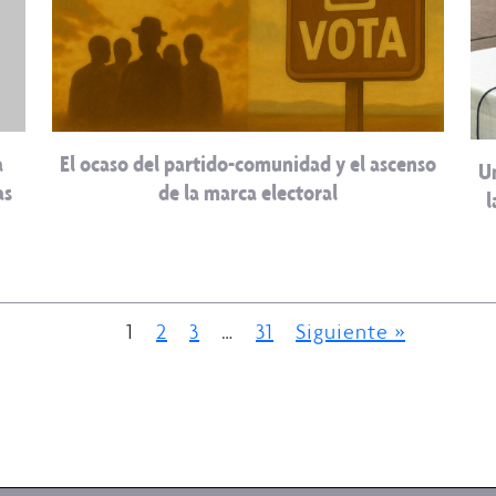
a
El ocaso del partido-comunidad y el ascenso
U
as
de la marca electoral
l
1
2
3
…
31
Siguiente »