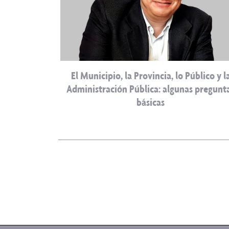
El Municipio, la Provincia, lo Público y l
Administración Pública: algunas pregunt
básicas