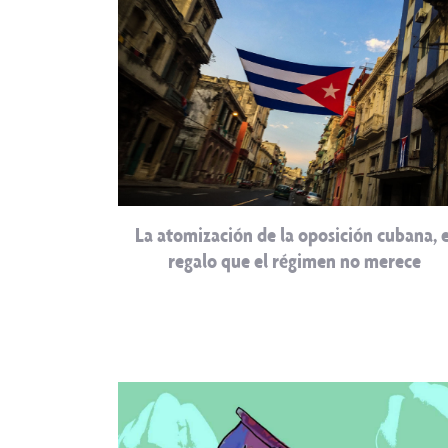
La atomización de la oposición cubana, e
regalo que el régimen no merece