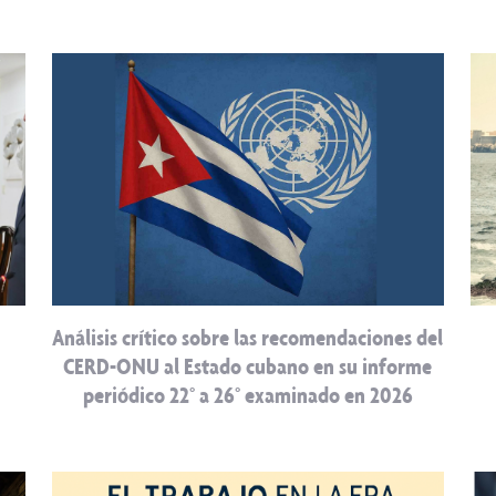
Análisis crítico sobre las recomendaciones del
CERD-ONU al Estado cubano en su informe
periódico 22° a 26° examinado en 2026