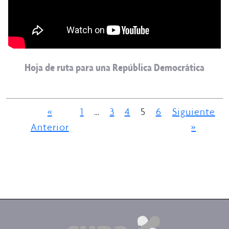
Hoja de ruta para una República Democrática
«
1
…
3
4
5
6
Siguiente
Anterior
»