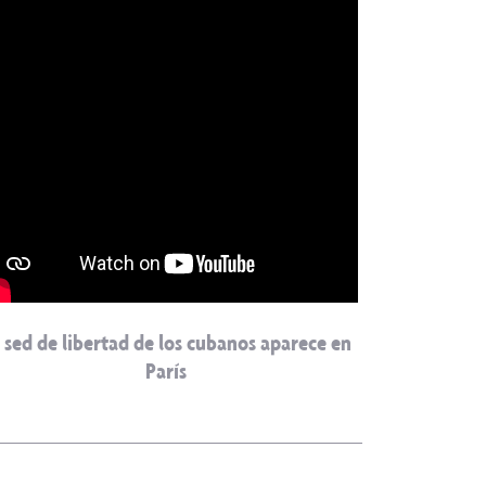
 sed de libertad de los cubanos aparece en
París