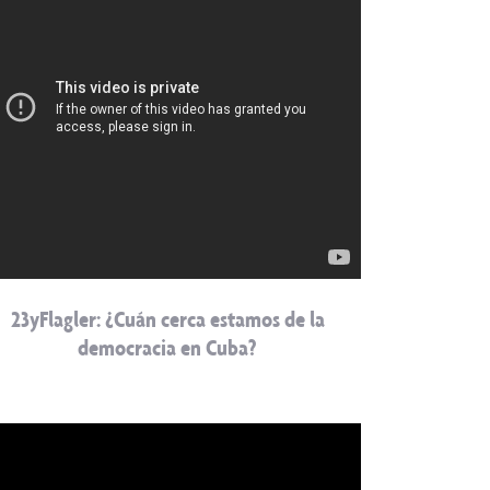
23yFlagler: ¿Cuán cerca estamos de la
democracia en Cuba?