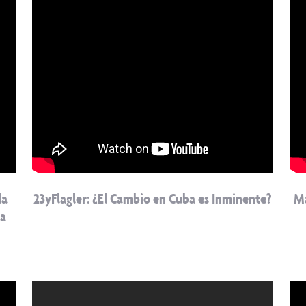
la
23yFlagler: ¿El Cambio en Cuba es Inminente?
Ma
ga