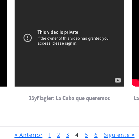
23yFlagler: La Cuba que queremos
La
« Anterior
1
2
3
4
5
6
Siguiente »