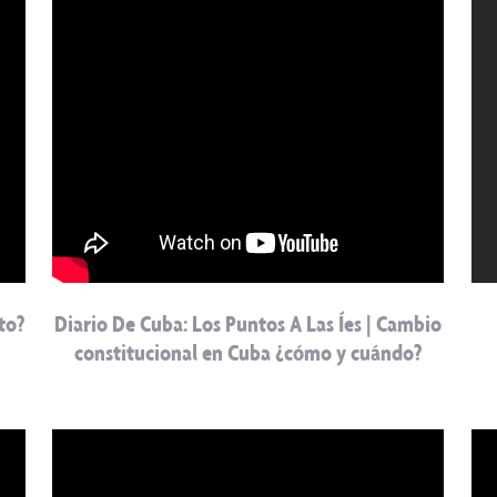
to?
Diario De Cuba: Los Puntos A Las Íes | Cambio
constitucional en Cuba ¿cómo y cuándo?