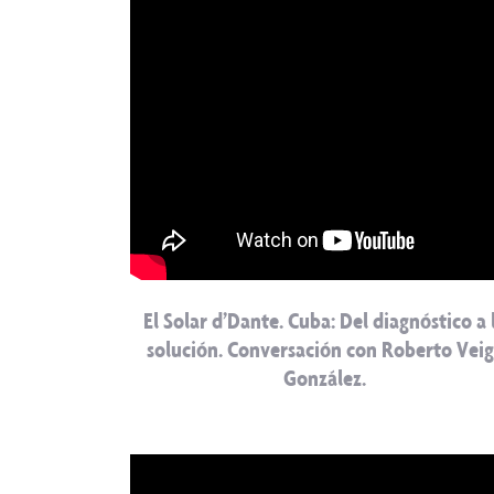
El Solar d’Dante. Cuba: Del diagnóstico a 
solución. Conversación con Roberto Vei
González.