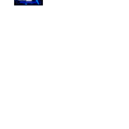
Cuba: la libertad no es soleda ...
Luz para Cuba, y no más arte v ...
El «trabajo», clave de la cues ...
Ver más