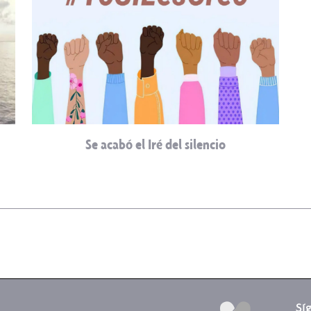
Se acabó el Iré del silencio
Sí