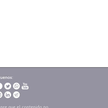
guenos:
mpre que el contenido no