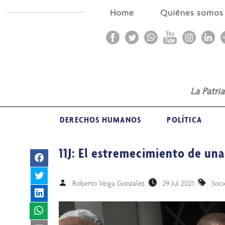
Home
Quiénes somo
La Patri
DERECHOS HUMANOS
POLÍTICA
11J: El estremecimiento de un
Roberto Veiga González
29 Jul 2021
Soc