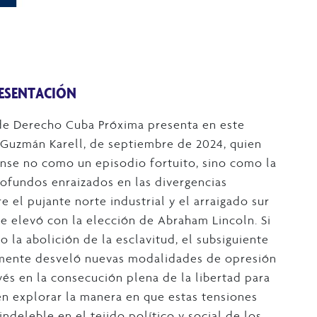
ESENTACIÓN
 de Derecho Cuba Próxima presenta en este
 Guzmán Karell, de septiembre de 2024, quien
ense no como un episodio fortuito, sino como la
ofundos enraizados en las divergencias
e el pujante norte industrial y el arraigado sur
se elevó con la elección de Abraham Lincoln. Si
go la abolición de la esclavitud, el subsiguiente
mente desveló nuevas modalidades de opresión
evés en la consecución plena de la libertad para
 en explorar la manera en que estas tensiones
ndeleble en el tejido político y social de los