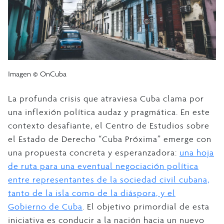
Imagen © OnCuba
La profunda crisis que atraviesa Cuba clama por
una inflexión política audaz y pragmática. En este
contexto desafiante, el Centro de Estudios sobre
el Estado de Derecho “Cuba Próxima” emerge con
una propuesta concreta y esperanzadora:
una hoja
de ruta para una eventual negociación política
entre representantes de la sociedad civil cubana,
tanto de la isla como de la diáspora, y el
Gobierno de Cuba
. El objetivo primordial de esta
iniciativa es conducir a la nación hacia un nuevo