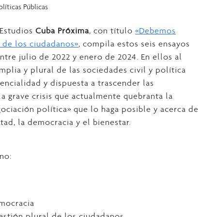
líticas Públicas
 Estudios
Cuba Próxima
, con título
«Debemos
l de los ciudadanos»
, compila estos seis ensayos
tre julio de 2022 y enero de 2024. En ellos al
mplia y plural de las sociedades civil y política
tencialidad y dispuesta a trascender las
 la grave crisis que actualmente quebranta la
ociación política» que lo haga posible y acerca de
rtad, la democracia y el bienestar.
no:
emocracia
estión plural de los ciudadanos