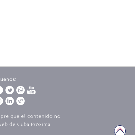
guenos:
mpre que el contenido no
o web de Cuba Próxima.